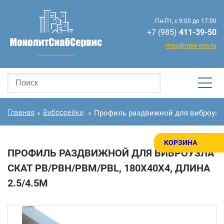
Пн-Пт, с 9:00 до 17:00
+7 (985)
411-39-50
mss@mss-ooo.ru
Главная
Виброрейки
Профиль раздвижной для виброузла 
»
»
КОРЗИНА
ПРОФИЛЬ РАЗДВИЖНОЙ ДЛЯ ВИБРОУЗЛА
СКАТ РВ/РВН/РВМ/PBL, 180Х40Х4, ДЛИНА
2.5/4.5М