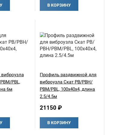
У
В КОРЗИНУ
 виброузла
Профиль раздвижной для
/РВМ/PBL,
виброузла Скат РВ/РВН/
ина 6м
РВМ/PBL, 100х40х4, длина
2.5/4.5м
21150 ₽
У
В КОРЗИНУ