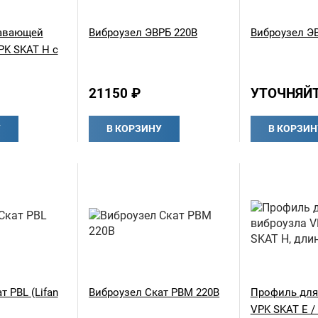
лавающей
Виброузел ЭВРБ 220В
Виброузел Э
PK SKAT H с
21150 ₽
УТОЧНЯЙТ
У
В КОРЗИНУ
В КОРЗИН
т РВL (Lifan
Виброузел Скат РВМ 220В
Профиль для
VPK SKAT E /