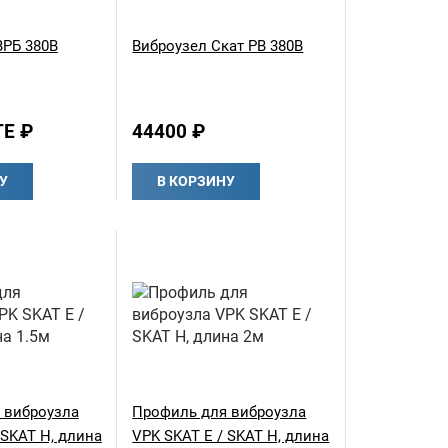
ВРБ 380В
Виброузел Скат РВ 380В
Е ₽
44400 ₽
У
В КОРЗИНУ
 виброузла
Профиль для виброузла
 SKAT H, длина
VPK SKAT E / SKAT H, длина