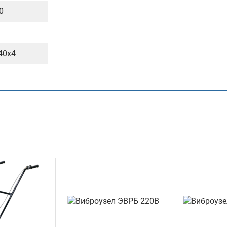
,0
40х4