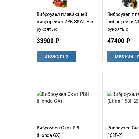
Виброузел плавающей
Виброузел п
виброрейки VPK SKAT E с
виброрейки V
рукоятью
рукоятью
33900 ₽
47400 ₽
В КОРЗИНУ
В КОРЗИН
Виброузел Скат РВH
Виброузел Ска
(Honda GX)
168F-2)