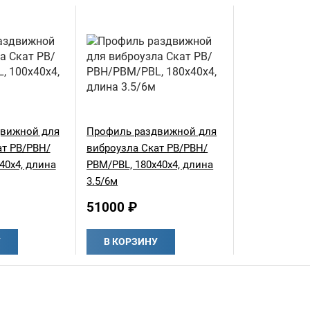
движной для
Профиль раздвижной для
ат РВ/РВН/
виброузла Скат РВ/РВН/
40х4, длина
РВМ/PBL, 180х40х4, длина
3.5/6м
51000 ₽
У
В КОРЗИНУ