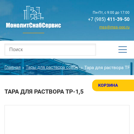
Пн-Пт, с 9:00 до 17:00
+7 (985)
411-39-50
mss@mss-ooo.ru
Главная
Тары для раствора совок
Тара для раствора ТР-1
»
»
КОРЗИНА
ТАРА ДЛЯ РАСТВОРА ТР-1,5